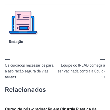
Redação
Navegação
⟵
⟶
Os cuidados necessários para
Equipe do IRCAD começa a
de
a aspiração segura de vias
ser vacinada contra a Covid-
Post
aéreas
19
Relacionados
Curso de pós-graduação em Cirurgia Plástica da