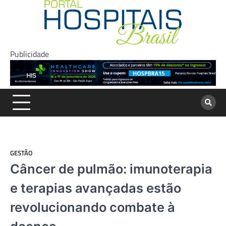
Skip
to
content
Publicidade
GESTÃO
Câncer de pulmão: imunoterapia
e terapias avançadas estão
revolucionando combate à