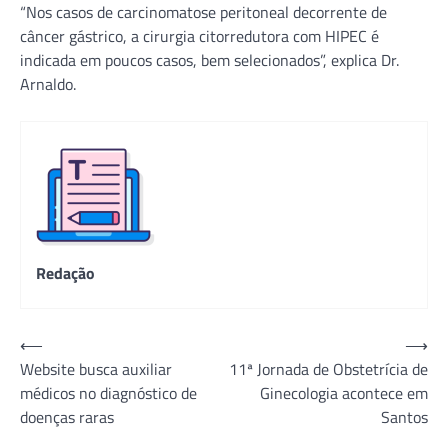
“Nos casos de carcinomatose peritoneal decorrente de
câncer gástrico, a cirurgia citorredutora com HIPEC é
indicada em poucos casos, bem selecionados”, explica Dr.
Arnaldo.
Redação
Navegação
⟵
⟶
Website busca auxiliar
11ª Jornada de Obstetrícia de
de
médicos no diagnóstico de
Ginecologia acontece em
Post
doenças raras
Santos