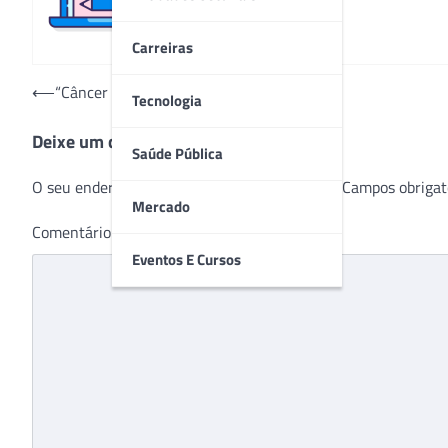
Carreiras
Navegação
⟵
“Câncer sem papas na língua”
Tecnologia
de
Deixe um comentário
Post
Saúde Pública
O seu endereço de e-mail não será publicado.
Campos obrigat
Mercado
Comentário
*
Eventos E Cursos