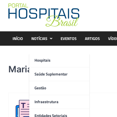
Skip
to
content
INÍCIO
NOTÍCIAS
EVENTOS
ARTIGOS
VÍDE
Hospitais
Mariangela
Saúde Suplementar
Gestão
Infraestrutura
Redação
Entidades Setoriais