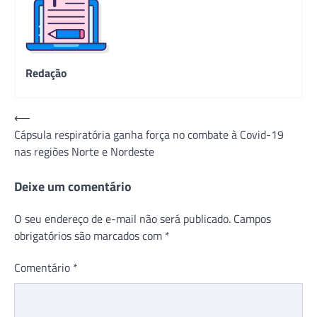
Redação
Navegação
⟵
Cápsula respiratória ganha força no combate à Covid-19
de
nas regiões Norte e Nordeste
Post
Deixe um comentário
O seu endereço de e-mail não será publicado.
Campos
obrigatórios são marcados com
*
Comentário
*