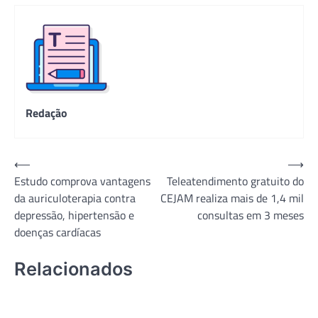
Redação
Navegação
⟵
⟶
Estudo comprova vantagens
Teleatendimento gratuito do
de
da auriculoterapia contra
CEJAM realiza mais de 1,4 mil
Post
depressão, hipertensão e
consultas em 3 meses
doenças cardíacas
Relacionados