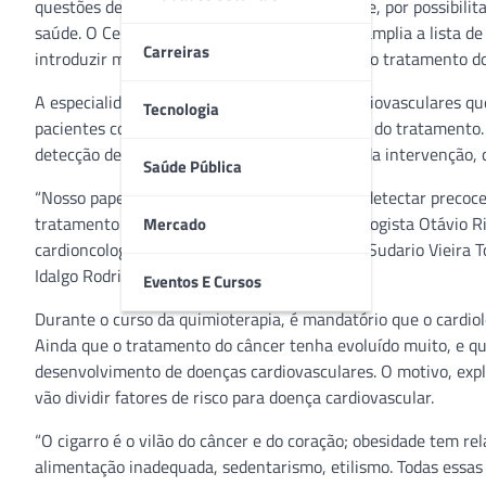
questões de conveniência ou, mais importante, por possibilit
saúde. O Centro de Oncologia Campinas (SP) amplia a lista de
Carreiras
introduzir mais uma especialidade essencial ao tratamento do
A especialidade é direcionada às doenças cardiovasculares 
Tecnologia
pacientes com câncer antes, durante e depois do tratamento
detecção de uma cardiotoxicidade e uma rápida intervenção, c
Saúde Pública
“Nosso papel como cardioncologista é tentar detectar precoc
tratamento do câncer”, reafirma o oncocardiologista Otávio R
Mercado
cardioncologistas Otávio Rizzi Coelho, Rafael Sudario Vieira 
Idalgo Rodrigues.
Eventos E Cursos
Durante o curso da quimioterapia, é mandatório que o cardio
Ainda que o tratamento do câncer tenha evoluído muito, e qu
desenvolvimento de doenças cardiovasculares. O motivo, expli
vão dividir fatores de risco para doença cardiovascular.
“O cigarro é o vilão do câncer e do coração; obesidade tem r
alimentação inadequada, sedentarismo, etilismo. Todas essa