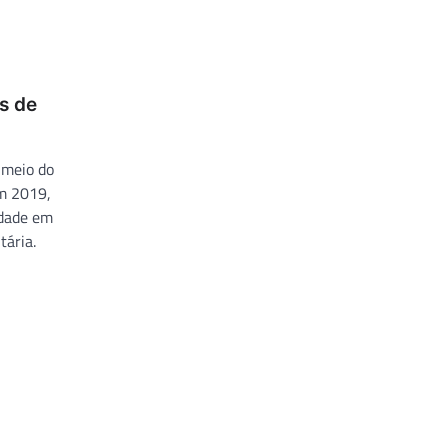
os de
 meio do
em 2019,
idade em
tária.