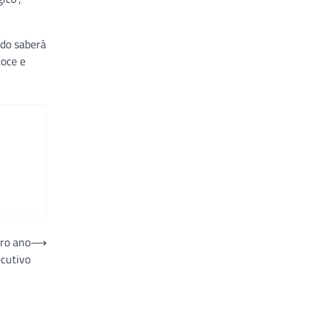
ado saberá
coce e
iro ano
⟶
cutivo