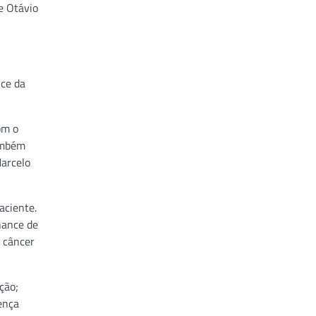
 e Otávio
nce da
om o
também
Marcelo
aciente.
hance de
e câncer
ção;
ença