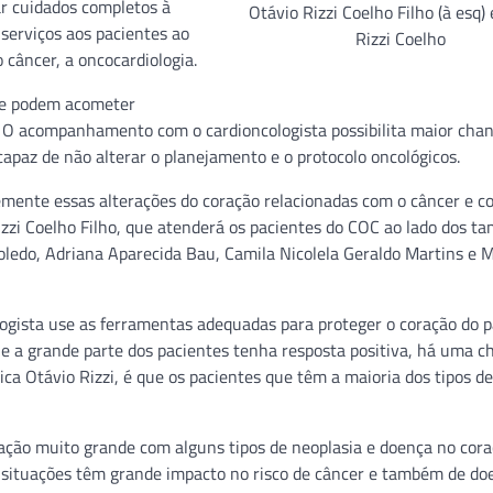
ar cuidados completos à
Otávio Rizzi Coelho Filho (à esq)
 serviços aos pacientes ao
Rizzi Coelho
 câncer, a oncocardiologia.
que podem acometer
. O acompanhamento com o cardioncologista possibilita maior cha
apaz de não alterar o planejamento e o protocolo oncológicos.
emente essas alterações do coração relacionadas com o câncer e c
izzi Coelho Filho, que atenderá os pacientes do COC ao lado dos 
Toledo, Adriana Aparecida Bau, Camila Nicolela Geraldo Martins e 
logista use as ferramentas adequadas para proteger o coração do p
e a grande parte dos pacientes tenha resposta positiva, há uma c
ca Otávio Rizzi, é que os pacientes que têm a maioria dos tipos d
elação muito grande com alguns tipos de neoplasia e doença no cora
s situações têm grande impacto no risco de câncer e também de do