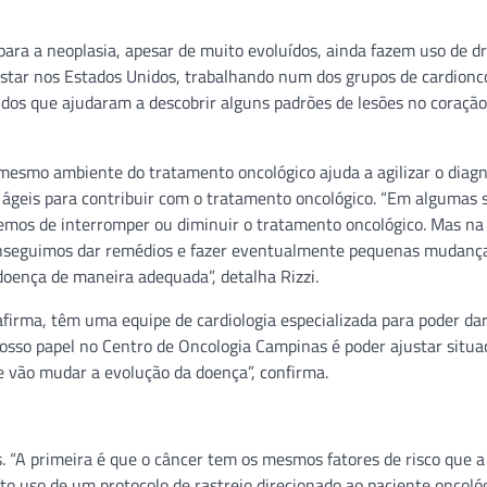
para a neoplasia, apesar de muito evoluídos, ainda fazem uso de d
 estar nos Estados Unidos, trabalhando num dos grupos de cardionc
udos que ajudaram a descobrir alguns padrões de lesões no coração
 mesmo ambiente do tratamento oncológico ajuda a agilizar o diagn
 ágeis para contribuir com o tratamento oncológico. “Em algumas 
remos de interromper ou diminuir o tratamento oncológico. Mas na
onseguimos dar remédios e fazer eventualmente pequenas mudanç
doença de maneira adequada”, detalha Rizzi.
afirma, têm uma equipe de cardiologia especializada para poder dar
nosso papel no Centro de Oncologia Campinas é poder ajustar situa
e vão mudar a evolução da doença”, confirma.
os. “A primeira é que o câncer tem os mesmos fatores de risco que 
ito uso de um protocolo de rastreio direcionado ao paciente oncológ