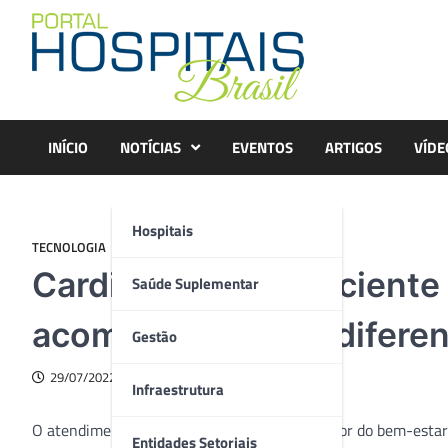
Skip
to
content
INÍCIO
NOTÍCIAS
EVENTOS
ARTIGOS
VÍDE
Hospitais
TECNOLOGIA
Cardioncologia: Paciente
Saúde Suplementar
acompanhamento diferen
Gestão
29/07/2022
Infraestrutura
O atendimento multidisciplinar é um facilitador do bem-estar 
Entidades Setoriais