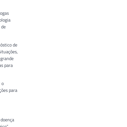
rogas
ologia
 de
óstico de
situações,
 grande
as para
 o
ções para
a doença
ico”,