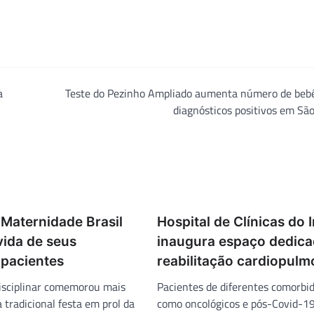
a
Teste do Pezinho Ampliado aumenta número de beb
diagnósticos positivos em Sã
 Maternidade Brasil
Hospital de Clínicas do 
vida de seus
inaugura espaço dedica
pacientes
reabilitação cardiopulm
isciplinar comemorou mais
Pacientes de diferentes comorbi
tradicional festa em prol da
como oncológicos e pós-Covid-1
s prematuros da UTI Neonata
tratamento individualizado.