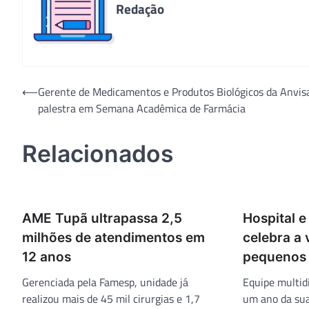
Navegação
⟵
Gerente de Medicamentos e Produtos Biológicos da Anvis
palestra em Semana Acadêmica de Farmácia
de
Post
Relacionados
AME Tupã ultrapassa 2,5
Hospital e
milhões de atendimentos em
celebra a 
12 anos
pequenos 
Gerenciada pela Famesp, unidade já
Equipe multid
realizou mais de 45 mil cirurgias e 1,7
um ano da sua 
milhão de exames de apoio diagnóstico.
vida dos bebê
Deixe um comentário