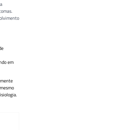
de
undo em
Somente
o mesmo
siologia.