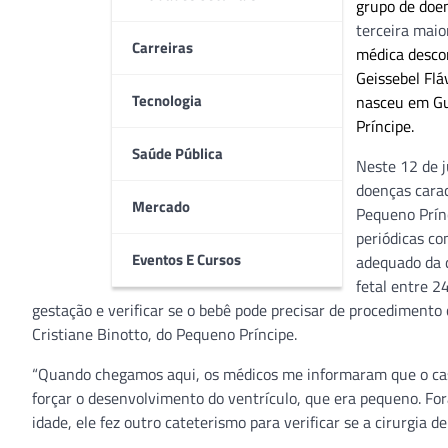
grupo de doenças que
afetam cerca de 30 mil bebês todos os 
nascidos.
“Ele já tinha quase 2 meses quando a médica desconf
Carreiras
Geissebel Flávia Carvalho Silva. Com um diagnóstico não conc
encaminhado para o Hospital Pequeno Príncipe.
Tecnologia
Neste 12 de junho, Dia Nacional de Conscientização das Card
estrutura ou na função do coração –, o Pequeno Príncipe ale
Saúde Pública
com pediatra para obter um diagnóstico precoce e garantir o
fizessem o ecocardiograma fetal entre 24 e 28 semanas de gra
Mercado
se o bebê pode precisar de procedimento cirúrgico logo após se
Pequeno Príncipe.
Eventos E Cursos
“Quando chegamos aqui, os médicos me informaram que o caso
forçar o desenvolvimento do ventrículo, que era pequeno. Fo
idade, ele fez outro cateterismo para verificar se a cirurgia d
Também é fundamental que os pais fiquem atentos a sinais q
congênita. “Língua roxa, cansaço, dificuldade em mamar, dif
Quanto antes for diagnosticado e o tratamento iniciar, a ex
do paciente acontecer de maneira muito boa”, completa a card