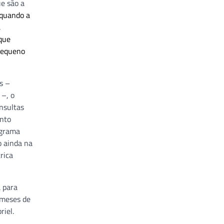
m-
 foi
a
eriódicas
ntes
 verificar
to, do
 para
 meses de
riel.
ia
ntomas.
volvimento