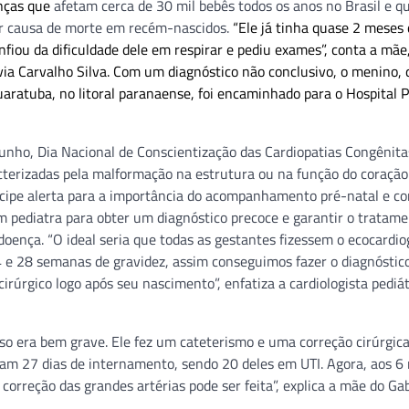
anos no Brasil e que são a terceira maior causa de morte em recé
iou da dificuldade dele em respirar e pediu exames”, conta a mãe,
lusivo, o menino, que nasceu em Guaratuba, no litoral paranaense,
iopatias Congênitas – doenças caracterizadas pela malformação n
rta para a importância do acompanhamento pré-natal e consultas p
 tratamento adequado da doença. “O ideal seria que todas as gesta
videz, assim conseguimos fazer o diagnóstico ainda na gestação e
u nascimento”, enfatiza a cardiologista pediátrica Cristiane Binot
 era bem grave. Ele fez um cateterismo e uma correção cirúrgica
ram 27 dias de internamento, sendo 20 deles em UTI. Agora, aos 6
e correção das grandes artérias pode ser feita”, explica a mãe do Gab
ue os bebês podem apresentar e que podem indicar uma cardiopat
iculdade em ganhar peso e choro sem consolo são alguns desses si
pectativa de vida se torna muito próxima ao normal. Além do desen
iologista.