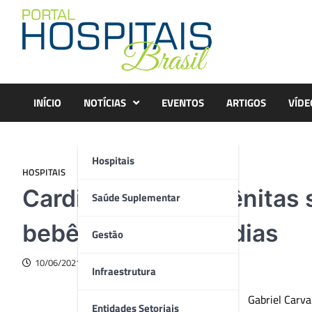
Skip
to
content
INÍCIO
NOTÍCIAS
EVENTOS
ARTIGOS
VÍDE
Hospitais
HOSPITAIS
Cardiopatias congênitas 
Saúde Suplementar
bebês com até 30 dias
Gestão
10/06/2021
Infraestrutura
Gabriel Carv
Entidades Setoriais