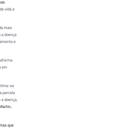
mas
de vida e
ida mais
a a doença
atamento e
ataforma
do em
stima-se
a parcela
 a doença,
Martin,
omas que