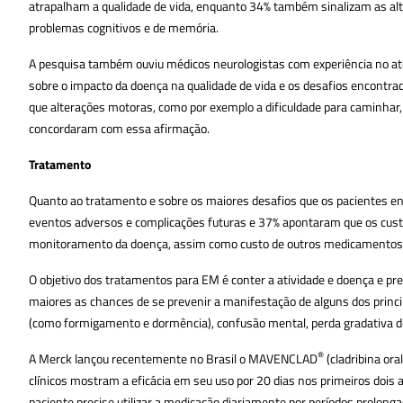
atrapalham a qualidade de vida, enquanto 34% também sinalizam as alt
problemas cognitivos e de memória.
A pesquisa também ouviu médicos neurologistas com experiência no at
sobre o impacto da doença na qualidade de vida e os desafios encontr
que alterações motoras, como por exemplo a dificuldade para caminhar
concordaram com essa afirmação.
Tratamento
Quanto ao tratamento e sobre os maiores desafios que os pacientes en
eventos adversos e complicações futuras e 37% apontaram que os cust
monitoramento da doença, assim como custo de outros medicamentos c
O objetivo dos tratamentos para EM é conter a atividade e doença e pr
maiores as chances de se prevenir a manifestação de alguns dos princip
(como formigamento e dormência), confusão mental, perda gradativa de
®
A Merck lançou recentemente no Brasil o MAVENCLAD
(cladribina or
clínicos mostram a eficácia em seu uso por 20 dias nos primeiros dois
paciente precise utilizar a medicação diariamente por períodos prolonga