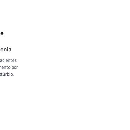
de
renia
acientes
mento por
túrbio.