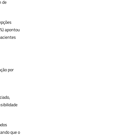
m de
cepções
7%) apontou
pacientes
ação por
ciado,
sibilidade
udos
tando que o