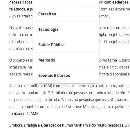
necessidades não atendidas por pessoas que
convivem
com esclerose 
relatados, a pesquisa mostrou que 75%
dos pacientes com esclerose múl
Carreiras
42% relataram também a o impacto da alteração de humor .
Os sintomas são muitas vezes imperceptíveis para quem não conhece a d
Tecnologia
próxima ao normal possível. A Casa da Esclerose Múltipla, projeto imer
e também alertar sobre os principais sinais e sintomas. O projeto visa
Saúde Pública
qualidade de vida do paciente.
Mercado
O projeto está em sua quarta edição e esse ano terá como tema “Liber
interativa, na qual será possível navegar pelos sintomas e dificuldad
agosto, mês dedicado à conscientização da doença, e ficará disponível a
Eventos E Cursos
A esclerose múltipla (EM) é uma doença neurológica autoimune, potenc
que aproximadamente 2,3 milhões de pessoas em todo o mundo têm EM. N
de pessoas subdiagnosticada. “Vimos na pesquisa que os sintomas ma
por isso projetos como a Casa da Esclerose Múltipla ajudam a quebrar e
fundador da AME.
Embora a fadiga e alteração de humor tenham sido muito relatadas, 37