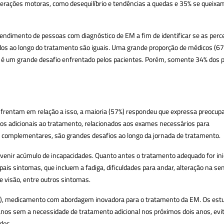
erações motoras, como desequilíbrio e tendências a quedas e 35% se queixa
endimento de pessoas com diagnóstico de EM a fim de identificar se as per
ados ao longo do tratamento são iguais. Uma grande proporção de médicos (6
, é um grande desafio enfrentado pelos pacientes. Porém, somente 34% dos 
frentam em relação a isso, a maioria (57%) respondeu que expressa preocup
os adicionais ao tratamento, relacionados aos exames necessários para
omplementares, são grandes desafios ao longo da jornada de tratamento.
evenir acúmulo de incapacidades. Quanto antes o tratamento adequado for ini
ais sintomas, que incluem a fadiga, dificuldades para andar, alteração na sen
 visão, entre outros sintomas.
al), medicamento com abordagem inovadora para o tratamento da EM. Os est
 anos sem a necessidade de tratamento adicional nos próximos dois anos, evi
dos.