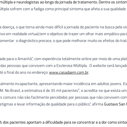
múltipla e neurologistas ao longo da jornada de tratamento. Dentre os sinto
tipla sofrem com a fadiga como principal sintoma que afeta a sua qualidade 
oença, o que torna ainda mais difícil a jornada do paciente na busca pela v
sivo em realidade virtual,tem o objetivo de trazer um olhar mais empático par
 fomentar o diagnóstico precoce, o que pode melhorar muito os efeitos do tr
dade para o Amanhã”, com experiência totalmente online por meio de uma pl
es das pessoas que convivem com a Esclerose Múltipla. O website será lança
té o final do ano no endereço:
www.casadaem.com.br
.
ialmente incapacitante, apresentando maior incidência em adultos jovens. E
o Brasil, a estimativa é de 35 mil pacientes², e acredita-se que exista um
is comuns não são facilmente percebidos por pessoas que não convivem com
stigmas e levar informação de qualidade para o público”, afirma
Gustavo San 
% dos pacientes apontam a dificuldade para se concentrar e a dor como sint