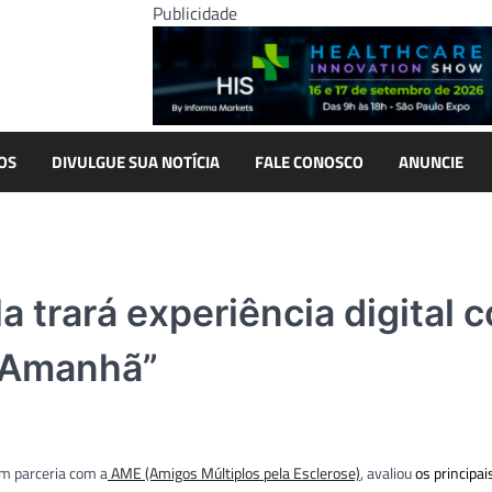
Publicidade
OS
DIVULGUE SUA NOTÍCIA
FALE CONOSCO
ANUNCIE
a trará experiência digital 
o Amanhã”
em parceria com a
AME (Amigos Múltiplos pela Esclerose)
, avaliou
os principai