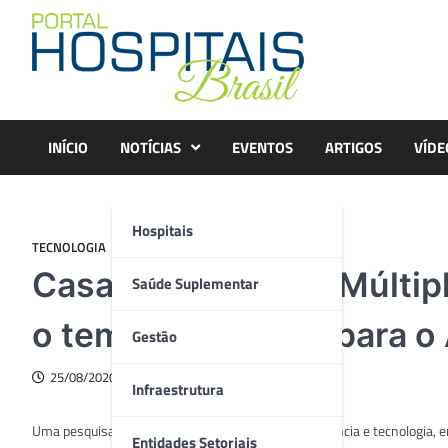
Skip
to
content
INÍCIO
NOTÍCIAS
EVENTOS
ARTIGOS
VÍDE
Hospitais
TECNOLOGIA
Casa da Esclerose Múltipl
Saúde Suplementar
o tema “Liberdade para 
Gestão
25/08/2020
Infraestrutura
Uma pesquisa recente da Merck, especialista em ciência e tecnologia, 
Entidades Setoriais