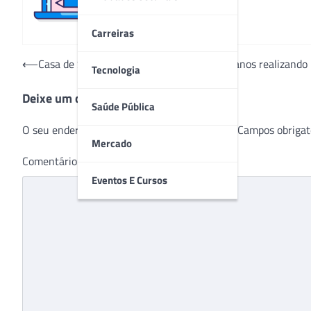
Carreiras
Navegação
⟵
Casa de Saúde Saint Roman completa 49 anos realizando 
Tecnologia
de
Deixe um comentário
Post
Saúde Pública
O seu endereço de e-mail não será publicado.
Campos obrigat
Mercado
Comentário
*
Eventos E Cursos