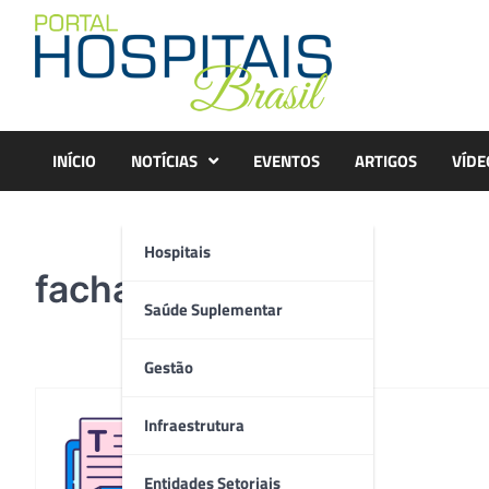
Skip
to
content
INÍCIO
NOTÍCIAS
EVENTOS
ARTIGOS
VÍDE
Hospitais
fachada
Saúde Suplementar
Gestão
Infraestrutura
Redação
Entidades Setoriais