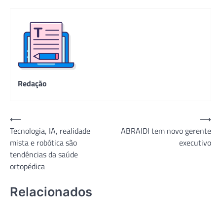
Redação
Navegação
⟵
⟶
Tecnologia, IA, realidade
ABRAIDI tem novo gerente
de
mista e robótica são
executivo
Post
tendências da saúde
ortopédica
Relacionados