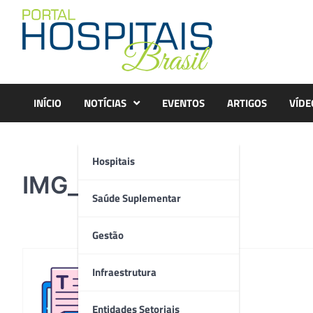
Skip
to
content
INÍCIO
NOTÍCIAS
EVENTOS
ARTIGOS
VÍDE
Hospitais
IMG_0169
Saúde Suplementar
Gestão
Infraestrutura
Redação
Entidades Setoriais