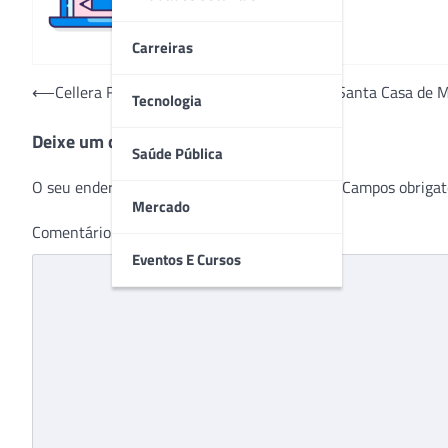
Carreiras
Navegação
⟵
Cellera Farma faz doação de probióticos à Santa Casa de M
Tecnologia
de
Deixe um comentário
Post
Saúde Pública
O seu endereço de e-mail não será publicado.
Campos obrigat
Mercado
Comentário
*
Eventos E Cursos