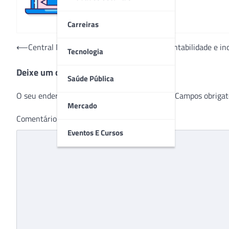
Carreiras
Navegação
⟵
Central Nacional Unimed aposta em sustentabilidade e in
Tecnologia
de
Deixe um comentário
Post
Saúde Pública
O seu endereço de e-mail não será publicado.
Campos obrigat
Mercado
Comentário
*
Eventos E Cursos