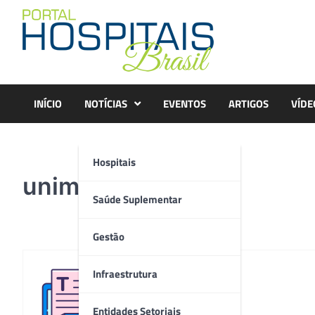
Skip
to
content
INÍCIO
NOTÍCIAS
EVENTOS
ARTIGOS
VÍDE
Hospitais
unimed2
Saúde Suplementar
Gestão
Infraestrutura
Redação
Entidades Setoriais