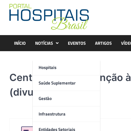
Skip
to
content
INÍCIO
NOTÍCIAS
EVENTOS
ARTIGOS
VÍDE
Hospitais
Centro VITA de Atenção 
Saúde Suplementar
(divulgação)p (2)
Gestão
Infraestrutura
Entidades Setoriais