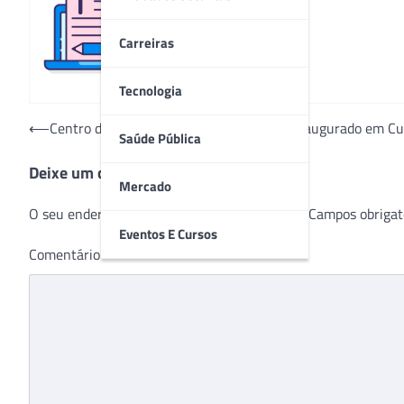
Redação
Carreiras
Tecnologia
Navegação
⟵
Centro de atenção à saúde da mulher é inaugurado em Cu
Saúde Pública
de
Deixe um comentário
Post
Mercado
O seu endereço de e-mail não será publicado.
Campos obrigat
Eventos E Cursos
Comentário
*