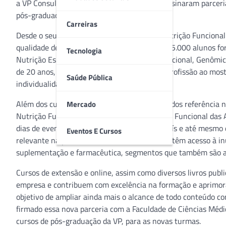
a VP Consultoria Nutricional e Educacional assinaram parceri
pós-graduação.
Carreiras
Desde o seu nascimento a VP – Centro de Nutrição Funcional 
qualidade de vida das pessoas. Com mais de 15.000 alunos fo
Tecnologia
Nutrição Esportiva Funcional, Fitoterapia Funcional, Genômic
de 20 anos, a empresa elevou o patamar da profissão ao most
Saúde Pública
individualidade bioquímica.
Além dos cursos de pós-graduação, considerados referência na
Mercado
Nutrição Funcional, maior evento de Nutrição Funcional das A
dias de evento. Vindos de várias regiões do país e até mesmo
Eventos E Cursos
relevante na profissão, os visitantes também têm acesso à i
suplementação e farmacêutica, segmentos que também são ate
Cursos de extensão e online, assim como diversos livros publ
empresa e contribuem com excelência na formação e aprimora
objetivo de ampliar ainda mais o alcance de todo conteúdo co
firmado essa nova parceria com a Faculdade de Ciências Médi
cursos de pós-graduação da VP, para as novas turmas.