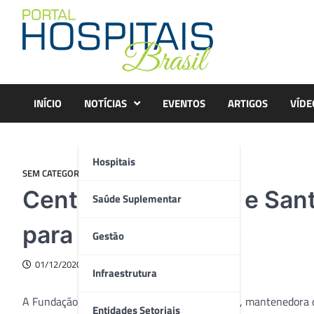
Skip
to
content
INÍCIO
NOTÍCIAS
EVENTOS
ARTIGOS
VÍDE
Hospitais
SEM CATEGORIA
Centro de Nutrição e San
Saúde Suplementar
para ofertar cursos
Gestão
01/12/2020
Infraestrutura
A Fundação Arnaldo Vieira de Carvalho (FAVC), mantenedora 
Entidades Setoriais