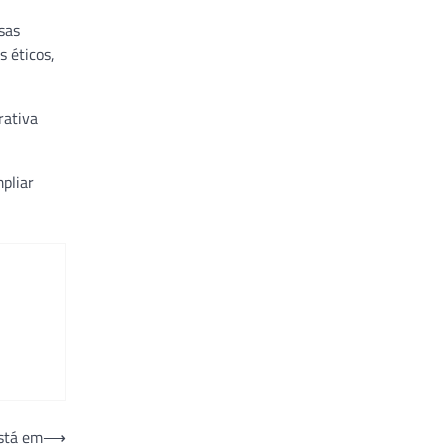
sas
 éticos,
rativa
pliar
stá em
⟶