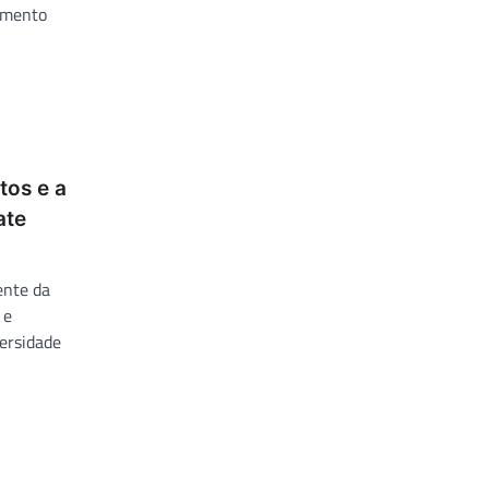
amento
tos e a
ate
ente da
 e
ersidade