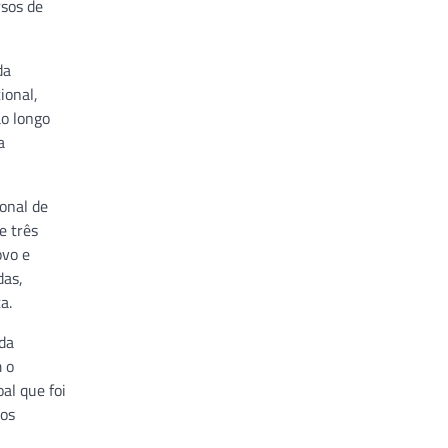
rsos de
da
ional,
ao longo
a
onal de
e três
ovo e
das,
a.
 da
 o
al que foi
 os