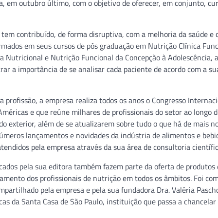
a, em outubro último, com o objetivo de oferecer, em conjunto, cu
tem contribuído, de forma disruptiva, com a melhoria da saúde e 
rmados em seus cursos de pós graduação em Nutrição Clínica Func
a Nutricional e Nutrição Funcional da Concepção à Adolescência, 
rar a importância de se analisar cada paciente de acordo com a su
 profissão, a empresa realiza todos os anos o Congresso Internaci
méricas e que reúne milhares de profissionais do setor ao longo d
 do exterior, além de se atualizarem sobre tudo o que há de mais n
números lançamentos e novidades da indústria de alimentos e bebi
ndidos pela empresa através da sua área de consultoria científic
icados pela sua editora também fazem parte da oferta de produtos
mento dos profissionais de nutrição em todos os âmbitos. Foi com
mpartilhado pela empresa e pela sua fundadora Dra. Valéria Pascho
cas da Santa Casa de São Paulo, instituição que passa a chancelar