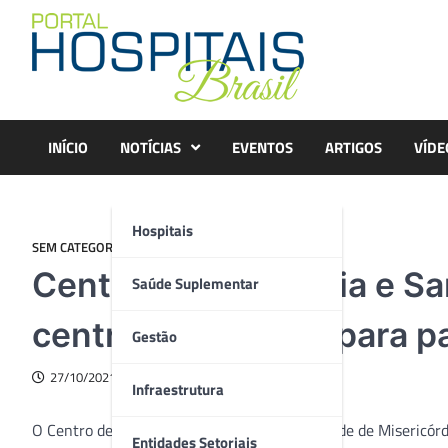
Skip
to
content
INÍCIO
NOTÍCIAS
EVENTOS
ARTIGOS
VÍDE
Hospitais
SEM CATEGORIA
Centro de Oncologia e S
Saúde Suplementar
centro oncológico para p
Gestão
27/10/2021
Infraestrutura
O Centro de Oncologia Campinas e a Irmandade de Misericór
Entidades Setoriais