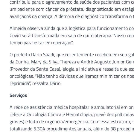
contribuiu para o agravamento da saúde dos pacientes com c
um paciente com câncer de próstata, diagnosticado em estági
avançados da doença. A demora de diagnóstico transforma o tr
Almeida observa ainda que a logística para funcionamento d
Covid será transformada em sala de quimioterapia. Nosso cent
tempo para estar em operação”.
O prefeito Dário Saadi, que recentemente recebeu em seu ga
da Cunha, Mary da Silva Thereza e André Augusto Junior Ge
(Provedor da Santa Casa), elogia a iniciativa e ressalta que e
oncológicas. “Não tenho dúvidas que iremos minimizar os n
reprimida”, ressalta Dário.
Serviços
A rede de assistência médica hospitalar e ambulatorial em on
refere à Oncologia Clínica e Hematologia, prevê dez poltronas 
graves) e leito de urgência/emergência. Com essa estrutura,
totalizando 5.304 procedimentos anuais, além de 38 proced