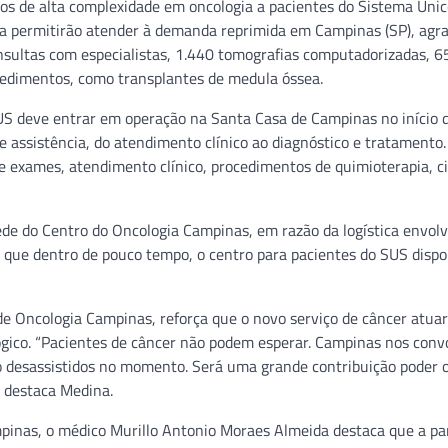
os de alta complexidade em oncologia a pacientes do Sistema Únic
a permitirão atender à demanda reprimida em Campinas (SP), agr
consultas com especialistas, 1.440 tomografias computadorizadas, 6
cedimentos, como transplantes de medula óssea.
US deve entrar em operação na Santa Casa de Campinas no início 
de assistência, do atendimento clínico ao diagnóstico e tratamento.
e exames, atendimento clínico, procedimentos de quimioterapia, ci
sede do Centro do Oncologia Campinas, em razão da logística envol
 é que dentro de pouco tempo, o centro para pacientes do SUS disp
de Oncologia Campinas, reforça que o novo serviço de câncer atua
lógico. “Pacientes de câncer não podem esperar. Campinas nos conv
o desassistidos no momento. Será uma grande contribuição poder o
, destaca Medina.
mpinas, o médico Murillo Antonio Moraes Almeida destaca que a p