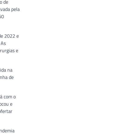
o de
avada pela
50
de 2022 e
 As
rurgias e
vida na
onha de
rá com o
ocou e
fertar
andemia