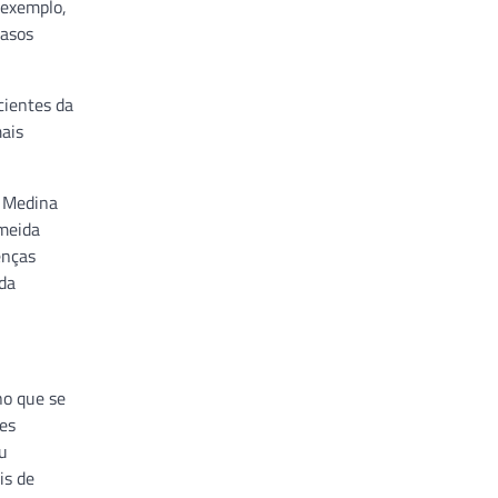
 exemplo,
casos
cientes da
mais
o Medina
meida
enças
da
no que se
tes
ou
is de