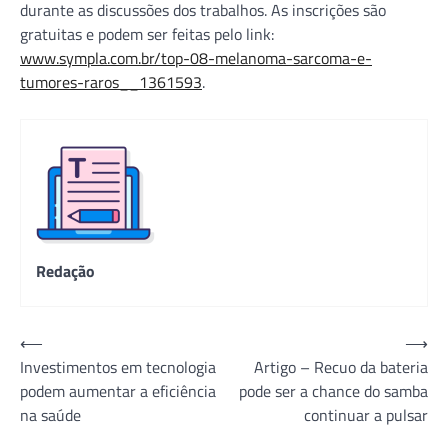
durante as discussões dos trabalhos. As inscrições são
gratuitas e podem ser feitas pelo link:
www.sympla.com.br/top-08-melanoma-sarcoma-e-
tumores-raros__1361593
.
Redação
Navegação
⟵
⟶
Investimentos em tecnologia
Artigo – Recuo da bateria
de
podem aumentar a eficiência
pode ser a chance do samba
Post
na saúde
continuar a pulsar