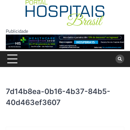
Skip
to
content
Publicidade
7d14b8ea-0b16-4b37-84b5-
40d463ef3607