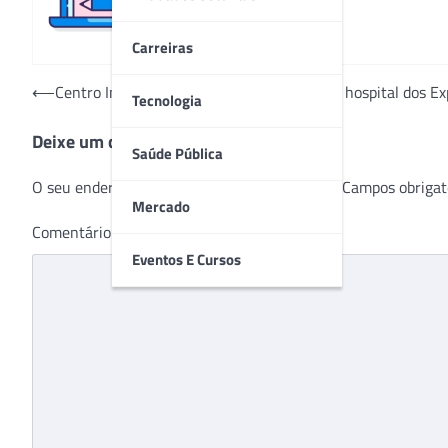
Carreiras
Navegação
⟵
Centro Infantil Boldrini doa materiais para hospital dos 
Tecnologia
de
Deixe um comentário
Post
Saúde Pública
O seu endereço de e-mail não será publicado.
Campos obrigat
Mercado
Comentário
*
Eventos E Cursos