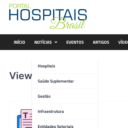
Skip
to
content
INÍCIO
NOTÍCIAS
EVENTOS
ARTIGOS
VÍDE
Hospitais
ViewImage
Saúde Suplementar
Gestão
Infraestrutura
Redação
Entidades Setoriais