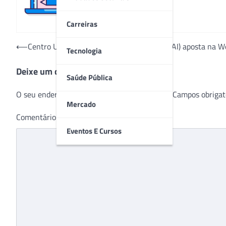
Carreiras
Navegação
⟵
Centro Universitário de Adamantina (UNIFAI) aposta na W
Tecnologia
de
Deixe um comentário
Post
Saúde Pública
O seu endereço de e-mail não será publicado.
Campos obrigat
Mercado
Comentário
*
Eventos E Cursos