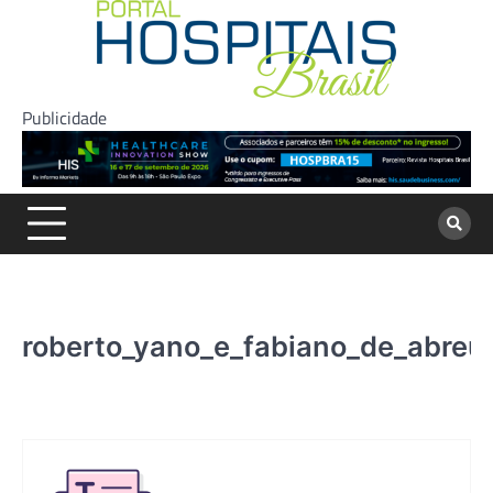
Skip
to
content
Publicidade
roberto_yano_e_fabiano_de_abreu