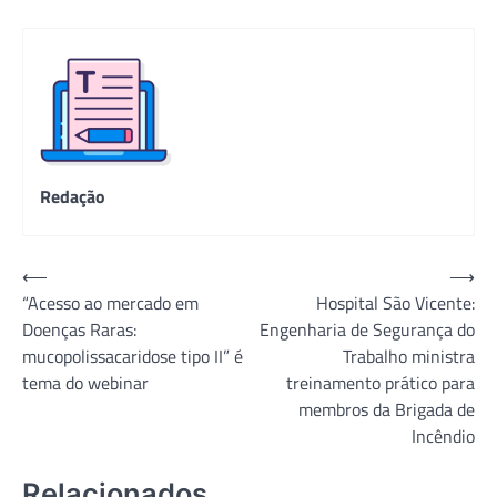
Redação
Navegação
⟵
⟶
“Acesso ao mercado em
Hospital São Vicente:
de
Doenças Raras:
Engenharia de Segurança do
Post
mucopolissacaridose tipo II” é
Trabalho ministra
tema do webinar
treinamento prático para
membros da Brigada de
Incêndio
Relacionados