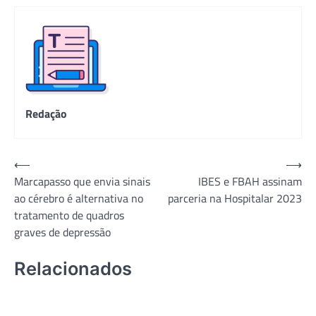
Redação
Navegação
⟵
⟶
Marcapasso que envia sinais
IBES e FBAH assinam
de
ao cérebro é alternativa no
parceria na Hospitalar 2023
Post
tratamento de quadros
graves de depressão
Relacionados