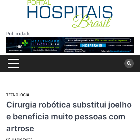
Skip
to
content
Publicidade
TECNOLOGIA
Cirurgia robótica substitui joelho
e beneficia muito pessoas com
artrose
01/06/2023