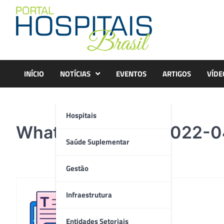
Skip
to
content
INÍCIO
NOTÍCIAS
EVENTOS
ARTIGOS
VÍDE
Hospitais
WhatsApp Image 2022-04
Saúde Suplementar
Gestão
Infraestrutura
Redação
Entidades Setoriais