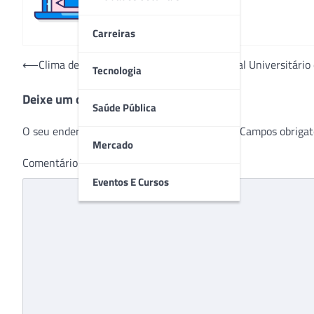
Carreiras
Navegação
⟵
Clima de Páscoa anima crianças no Hospital Universitário 
Tecnologia
de
Deixe um comentário
Post
Saúde Pública
O seu endereço de e-mail não será publicado.
Campos obrigat
Mercado
Comentário
*
Eventos E Cursos