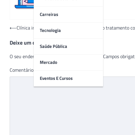
Carreiras
Navegação
⟵
Clínica investe em segurança e conforto no tratamento co
Tecnologia
de
Deixe um comentário
Post
Saúde Pública
O seu endereço de e-mail não será publicado.
Campos obrigat
Mercado
Comentário
*
Eventos E Cursos