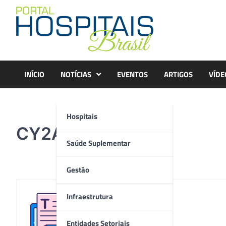
Skip
to
content
INÍCIO
NOTÍCIAS
EVENTOS
ARTIGOS
VÍDE
Hospitais
CY2A1566
Saúde Suplementar
Gestão
Infraestrutura
Redação
Entidades Setoriais