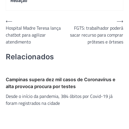
Redação
Navegação
⟵
⟶
Hospital Madre Teresa lança
FGTS: trabalhador poderá
de
chatbot para agilizar
sacar recurso para comprar
Post
atendimento
próteses e órteses
Relacionados
Campinas supera dez mil casos de Coronavírus e
alta provoca procura por testes
Desde o início da pandemia, 384 óbitos por Covid-19 já
foram registrados na cidade