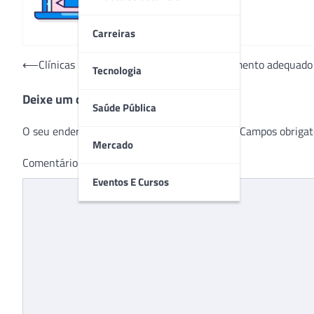
Carreiras
Navegação
⟵
Clínicas médicas e a importância do tratamento adequado
Tecnologia
de
Deixe um comentário
Post
Saúde Pública
O seu endereço de e-mail não será publicado.
Campos obrigat
Mercado
Comentário
*
Eventos E Cursos