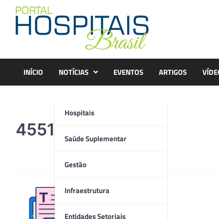
Skip
to
content
INÍCIO
NOTÍCIAS
EVENTOS
ARTIGOS
VÍDE
Hospitais
4551818-continuo
Saúde Suplementar
Gestão
Infraestrutura
Redação
Entidades Setoriais