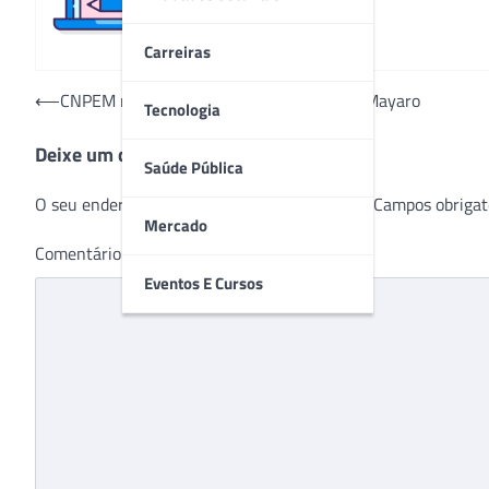
Carreiras
Navegação
⟵
CNPEM revela inédita estrutura do vírus Mayaro
Tecnologia
de
Deixe um comentário
Post
Saúde Pública
O seu endereço de e-mail não será publicado.
Campos obrigat
Mercado
Comentário
*
Eventos E Cursos