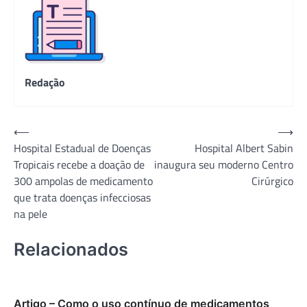
Redação
Navegação
⟵
⟶
Hospital Estadual de Doenças
Hospital Albert Sabin
de
Tropicais recebe a doação de
inaugura seu moderno Centro
Post
300 ampolas de medicamento
Cirúrgico
que trata doenças infecciosas
na pele
Relacionados
Artigo – Como o uso contínuo de medicamentos