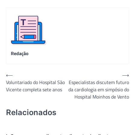
Redação
Navegação
⟵
⟶
Voluntariado do Hospital São
Especialistas discutem futuro
de
Vicente completa sete anos
da cardiologia em simpósio do
Post
Hospital Moinhos de Vento
Relacionados