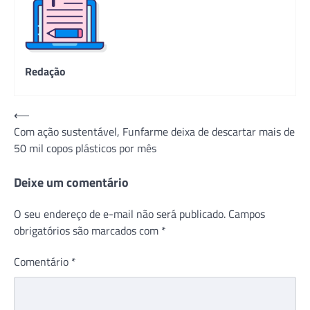
Redação
Navegação
⟵
Com ação sustentável, Funfarme deixa de descartar mais de
de
50 mil copos plásticos por mês
Post
Deixe um comentário
O seu endereço de e-mail não será publicado.
Campos
obrigatórios são marcados com
*
Comentário
*