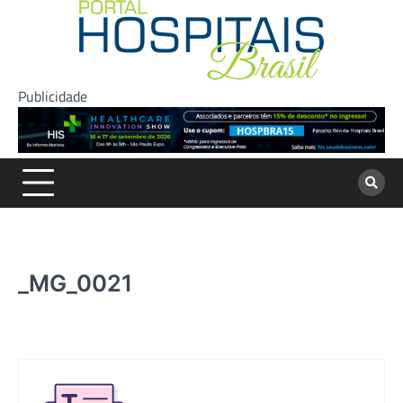
Skip
to
content
Publicidade
_MG_0021