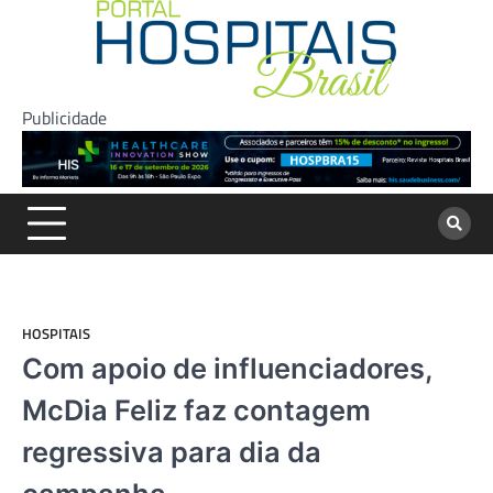
Skip
to
content
Publicidade
HOSPITAIS
Com apoio de influenciadores,
McDia Feliz faz contagem
regressiva para dia da