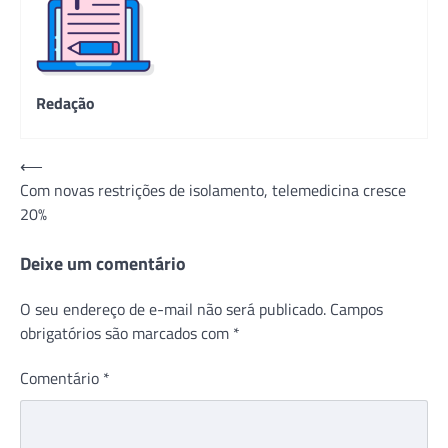
Redação
Navegação
⟵
Com novas restrições de isolamento, telemedicina cresce
de
20%
Post
Deixe um comentário
O seu endereço de e-mail não será publicado.
Campos
obrigatórios são marcados com
*
Comentário
*