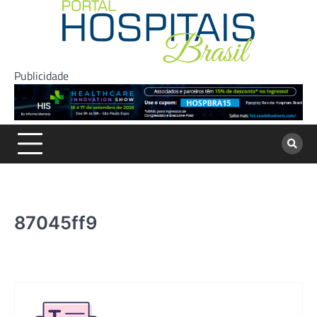
Skip
to
content
Publicidade
87045ff9