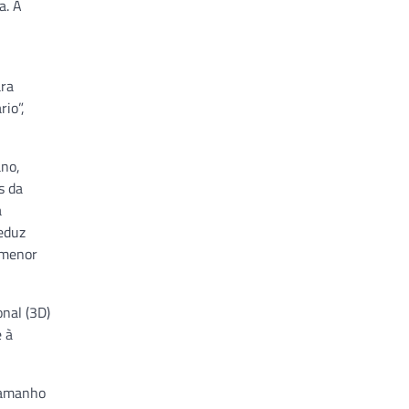
a. A
ara
io”,
ano,
s da
á
eduz
 menor
nal (3D)
e à
 tamanho