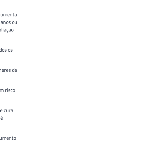
 aumenta
 anos ou
aliação
dos os
heres de
m risco
e cura
 é
 aumento