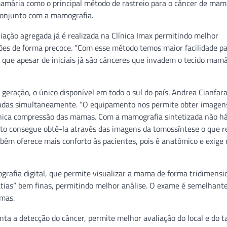
mária como o principal método de rastreio para o câncer de mam
 conjunto com a mamografia.
liação agregada já é realizada na Clínica Imax permitindo melhor
ões de forma precoce. “Com esse método temos maior facilidade p
 que apesar de iniciais já são cânceres que invadem o tecido mamár
ração, o único disponível em todo o sul do país. Andrea Cianfar
lizadas simultaneamente. “O equipamento nos permite obter imagen
única compressão das mamas. Com a mamografia sintetizada não h
to consegue obtê-la através das imagens da tomossíntese o que r
bém oferece mais conforto às pacientes, pois é anatômico e exige
afia digital, que permite visualizar a mama de forma tridimensio
atias” bem finas, permitindo melhor análise. O exame é semelhant
mas.
ta a detecção do câncer, permite melhor avaliação do local e do