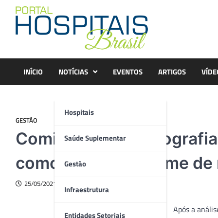
Skip
to
content
INÍCIO
NOTÍCIAS
EVENTOS
ARTIGOS
VÍDE
Hospitais
GESTÃO
Comissão de Mamografia
Saúde Suplementar
como principal exame de 
Gestão
25/05/2021
Infraestrutura
Após a anális
Entidades Setoriais