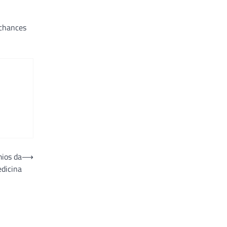
 chances
mios da
⟶
dicina