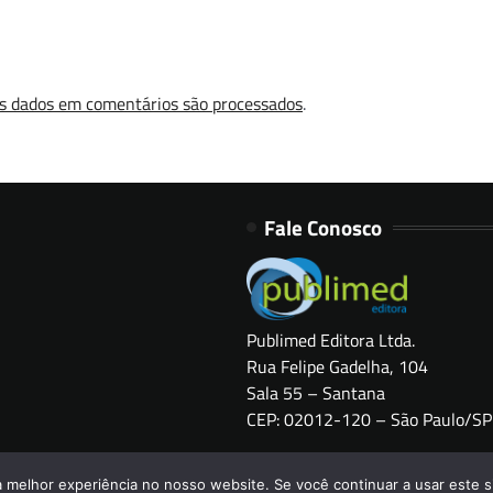
s dados em comentários são processados
.
Fale Conosco
Publimed Editora Ltda.
Rua Felipe Gadelha, 104
Sala 55 – Santana
CEP: 02012-120 – São Paulo/SP
Copyright © 2026
HOSPITAIS BRASIL
a melhor experiência no nosso website. Se você continuar a usar este s