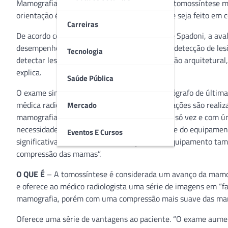
Mamografia divulgou um parecer indicando a tomossíntese ma
orientação é de que, quando possível, o exame seja feito em
Carreiras
De acordo com a médica radiologista Cristiane Spadoni, a ava
desempenho, resultados mais precisos – com detecção de les
Tecnologia
detectar lesões pequenas associadas a distorção arquitetural,
explica.
Saúde Pública
O exame simultâneo é realizado em um mamógrafo de última ge
médica radiologista, explica que as duas avaliações são rea
Mercado
mamografia digital e da tomossíntese de uma só vez e com 
necessidade da mamografia 2D pois o software do equipamen
Eventos E Cursos
significativamente a dose de radiação. Esse equipamento tam
compressão das mamas”.
O QUE É
– A tomossíntese é considerada um avanço da mamogr
e oferece ao médico radiologista uma série de imagens em “f
mamografia, porém com uma compressão mais suave das ma
Oferece uma série de vantagens ao paciente. “O exame aumen