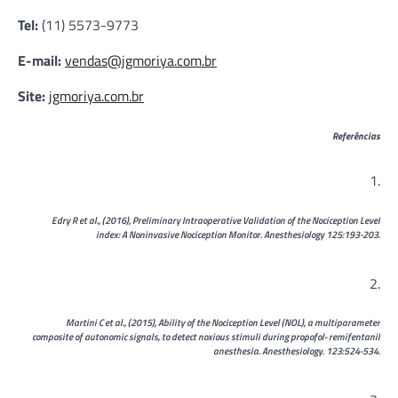
Tel:
(11) 5573-9773
E-mail:
vendas@jgmoriya.com.br
Site:
jgmoriya.com.br
Refer
ê
ncias
Edry R et al., (2016), Preliminary Intraoperative Validation of the Nociception Level
index: A Noninvasive Nociception Monitor. Anesthesiology 125:193-203.
Martini C et al., (2015), Ability of the Nociception Level (NOL), a multiparameter
composite of autonomic signals, to detect noxious stimuli during propofol- remifentanil
anesthesia. Anesthesiology. 123:524-534.