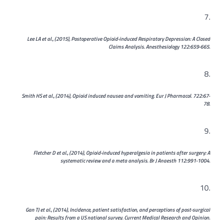
Lee LA et al., (2015), Postoperative Opioid-induced Respiratory Depression: A Closed
Claims Analysis. Anesthesiology 122:659-665.
Smith HS et al., (2014), Opioid induced nausea and vomiting. Eur J Pharmacol. 722:67-
78.
Fletcher D et al., (2014), Opioid-induced hyperalgesia in patients after surgery: A
systematic review and a meta analysis. Br J Anaesth 112:991-1004.
Gan TJ et al., (2014), Incidence, patient satisfaction, and perceptions of post-surgical
pain: Results from a US national survey. Current Medical Research and Opinion.