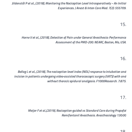
Jildenstål P et al., (2018), Monitoring the Nociception Level Intraoperatively – An Initial
Experiences. J Anest & Inten Care Med. 7(2): 555709.
Horne V et al., (2018), Detection of Pain under General Anesthesia: Performance
Assessment of the PMD-200. NEARC, Boston, Ma, USA.
Bollag L et al., (2018), The nociception level index (NOL) response to intubation and
incision in patients undergoing video-assisted thoracoscopic surgery (VATS) with and
without thoracic epidural analgesia. F1000Research. 7:875.
Meijer F et al.,(2019), Nociception-guided vs Standard Care during Propofol
Remifentanil Anesthesia. Anesthesiology 130:00