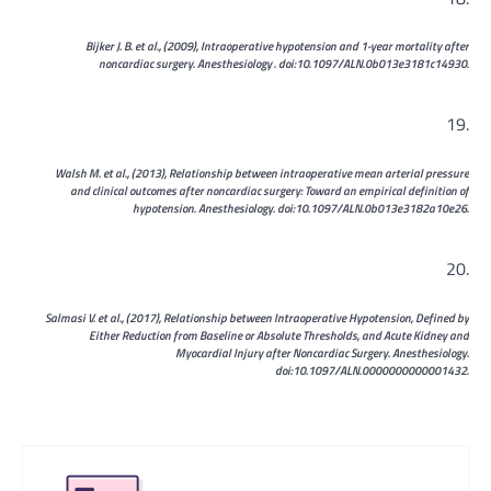
Bijker J. B. et al., (2009), Intraoperative hypotension and 1-year mortality after
noncardiac surgery. Anesthesiology . doi:10.1097/ALN.0b013e3181c14930.
Walsh M. et al., (2013), Relationship between intraoperative mean arterial pressure
and clinical outcomes after noncardiac surgery: Toward an empirical definition of
hypotension. Anesthesiology. doi:10.1097/ALN.0b013e3182a10e26.
Salmasi V. et al., (2017), Relationship between Intraoperative Hypotension, Defined by
Either Reduction from Baseline or Absolute Thresholds, and Acute Kidney and
Myocardial Injury after Noncardiac Surgery. Anesthesiology.
doi:10.1097/ALN.0000000000001432.