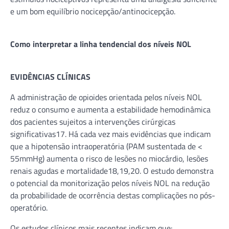
e um bom equilíbrio nocicepção/antinocicepção.
Como interpretar a linha tendencial dos n
í
veis NOL
EVID
Ê
NCIAS CL
Í
NICAS
A administração de opioides orientada pelos níveis NOL
reduz o consumo e aumenta a estabilidade hemodinâmica
dos pacientes sujeitos a intervenções cirúrgicas
significativas17. Há cada vez mais evidências que indicam
que a hipotensão intraoperatória (PAM sustentada de <
55mmHg) aumenta o risco de lesões no miocárdio, lesões
renais agudas e mortalidade18,19,20. O estudo demonstra
o potencial da monitorização pelos níveis NOL na redução
da probabilidade de ocorrência destas complicações no pós-
operatório.
Os estudos clínicos mais recentes indicam que: