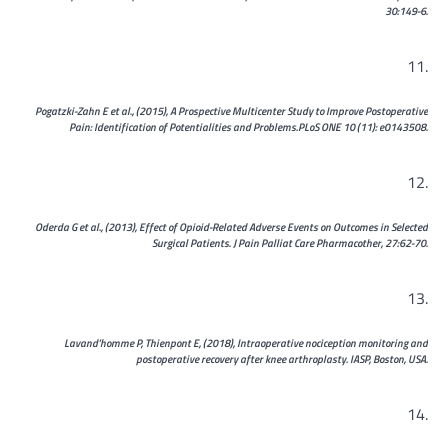
30:149-6.
Pogatzki-Zahn E et al., (2015), A Prospective Multicenter Study to Improve Postoperative
Pain: Identification of Potentialities and Problems.PLoS ONE 10 (11): e0143508.
Oderda G et al., (2013), Effect of Opioid-Related Adverse Events on Outcomes in Selected
Surgical Patients. J Pain Palliat Care Pharmacother, 27:62-70.
Lavand’homme P, Thienpont E, (2018), Intraoperative nociception monitoring and
postoperative recovery after knee arthroplasty. IASP, Boston, USA.