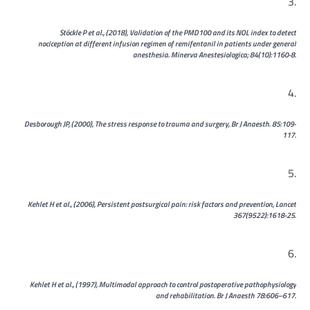
Stöckle P et al., (2018), Validation of the PMD100 and its NOL index to detect
nociception at different infusion regimen of remifentanil in patients under general
anesthesia. Minerva Anestesiologica; 84(10):1160-8.
Desborough JP, (2000), The stress response to trauma and surgery, Br J Anaesth. 85:109-
117.
Kehlet H et al., (2006), Persistent postsurgical pain: risk factors and prevention, Lancet
367(9522):1618-25.
Kehlet H et al., (1997), Multimodal approach to control postoperative pathophysiology
and rehabilitation. Br J Anaesth 78:606–617.