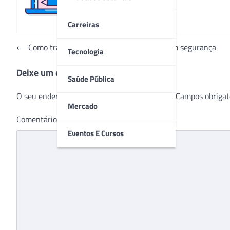
Carreiras
Navegação
⟵
Como transportar objetos importantes com segurança
Tecnologia
de
Deixe um comentário
Post
Saúde Pública
O seu endereço de e-mail não será publicado.
Campos obrigat
Mercado
Comentário
*
Eventos E Cursos