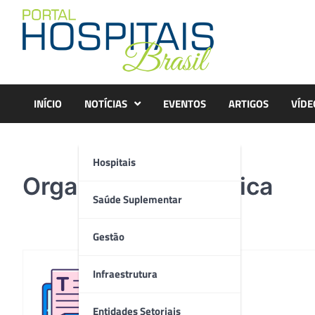
Skip
to
content
INÍCIO
NOTÍCIAS
EVENTOS
ARTIGOS
VÍDE
Hospitais
Organização – medica
Saúde Suplementar
Gestão
Infraestrutura
Redação
Entidades Setoriais