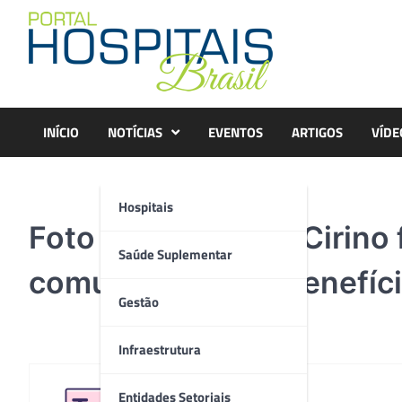
Skip
to
content
INÍCIO
NOTÍCIAS
EVENTOS
ARTIGOS
VÍDE
Hospitais
Foto 1 – J. Antônio Cirino
Saúde Suplementar
comunicação em benefíci
Gestão
Infraestrutura
Entidades Setoriais