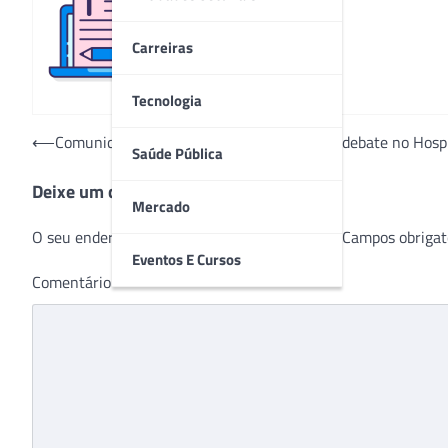
Redação
Carreiras
Tecnologia
Navegação
⟵
Comunicação e segurança do paciente em debate no Hospi
Saúde Pública
de
Deixe um comentário
Post
Mercado
O seu endereço de e-mail não será publicado.
Campos obrigat
Eventos E Cursos
Comentário
*