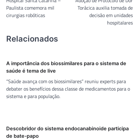
Hospital Santa Catarina –
Adoção de Protocolo de Dor
de
Paulista comemora mil
Torácica auxilia tomada de
Post
cirurgias robóticas
decisão em unidades
hospitalares
Relacionados
A importância dos biossimilares para o sistema de
saúde é tema de live
“Saúde avança com os biossimilares” reuniu experts para
debater os benefícios dessa classe de medicamentos para o
sistema e para população.
Descobridor do sistema endocanabinoide participa
de bate-papo