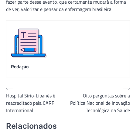
fazer parte desse evento, que certamente mudará a forma
de ver, valorizar e pensar da enfermagem brasileira.
Redação
Navegação
⟵
⟶
Hospital Sírio-Libanês é
Oito perguntas sobre a
de
reacreditado pela CARF
Política Nacional de Inovação
Post
International
Tecnológica na Saúde
Relacionados