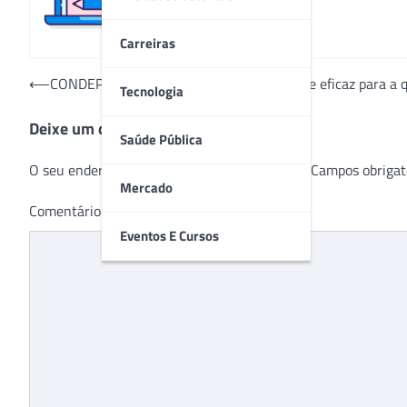
Carreiras
Navegação
⟵
CONDEPE traz o que há de mais moderno e eficaz para a q
Tecnologia
de
Deixe um comentário
Post
Saúde Pública
O seu endereço de e-mail não será publicado.
Campos obrigat
Mercado
Comentário
*
Eventos E Cursos