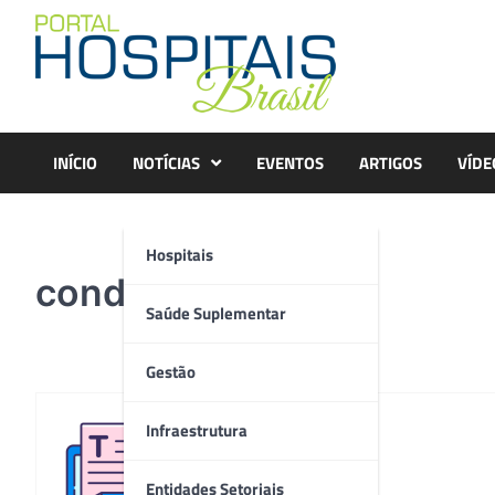
Skip
to
content
INÍCIO
NOTÍCIAS
EVENTOS
ARTIGOS
VÍDE
Hospitais
condepe
Saúde Suplementar
Gestão
Infraestrutura
Redação
Entidades Setoriais