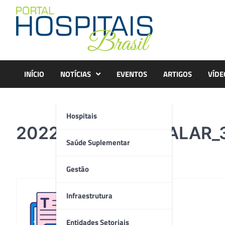
Skip
to
content
INÍCIO
NOTÍCIAS
EVENTOS
ARTIGOS
VÍDE
Hospitais
20220517_HOSPITALAR_
Saúde Suplementar
Gestão
Infraestrutura
Redação
Entidades Setoriais