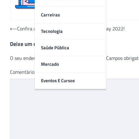
Carreiras
Navegação
⟵
Confira as edições do Jornal Hospitalar Today 2022!
Tecnologia
de
Deixe um comentário
Post
Saúde Pública
O seu endereço de e-mail não será publicado.
Campos obrigat
Mercado
Comentário
*
Eventos E Cursos