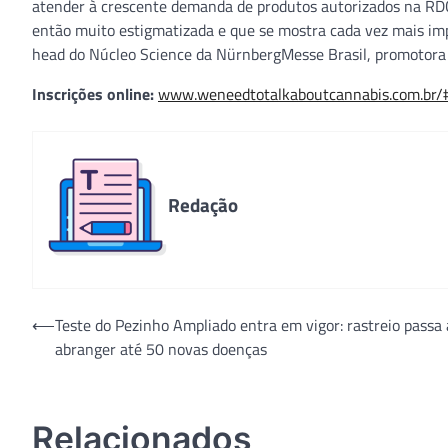
atender à crescente demanda de produtos autorizados na RD
então muito estigmatizada e que se mostra cada vez mais imp
head do Núcleo Science da NürnbergMesse Brasil, promotora d
Inscrições online:
www.weneedtotalkaboutcannabis.com.br/#
Redação
Navegação
⟵
Teste do Pezinho Ampliado entra em vigor: rastreio passa 
abranger até 50 novas doenças
de
Post
Relacionados