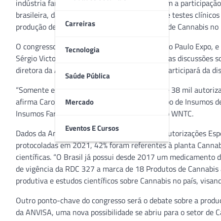
indústria farmacêutica da América Latina. Com a participação 
brasileira, dados de mercado, a importância de testes clínico
Carreiras
produção de IFA (Insumo Farmacêutico Ativo) de Cannabis no 
O congresso será dia 8 de junho, dentro do São Paulo Expo, e
Tecnologia
Sérgio Victor (Partido Novo), ambos à frente das discussões 
diretora da ANVISA, Alessandra Bastos, que participará da di
Saúde Pública
“Somente em 2021, foram solicitadas mais de 38 mil autori
afirma Carolina Sellani, coordenadora do Grupo de Insumos de
Mercado
Insumos Farmacêuticos), entidade que apoia o WNTC.
Eventos E Cursos
Dados da Anvisa apontam ainda que das 33 Autorizações Espe
protocoladas em 2021, 42% foram referentes à planta Cannab
científicas. “O Brasil já possui desde 2017 um medicamento d
de vigência da RDC 327 a marca de 18 Produtos de Cannabis au
produtiva e estudos científicos sobre Cannabis no país, visan
Outro ponto-chave do congresso será o debate sobre a produ
da ANVISA, uma nova possibilidade se abriu para o setor de C