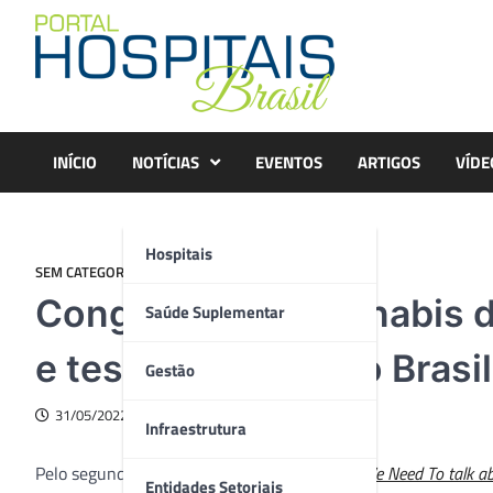
Skip
to
content
INÍCIO
NOTÍCIAS
EVENTOS
ARTIGOS
VÍDE
Hospitais
SEM CATEGORIA
Congresso de Cannabis d
Saúde Suplementar
e testes clínicos no Brasil
Gestão
31/05/2022
Infraestrutura
Pelo segundo ano consecutivo, o congresso
We Need To talk a
Entidades Setoriais