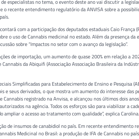
de especialistas no tema, o evento deste ano vai discutir a legisla
s e o recente entendimento regulatório da ANVISA sobre a possibil
país.
 contará com a participação dos deputados estaduais Caio França (
sobre o uso de Cannabis medicinal no estado. Além da presença da 
scussão sobre “Impactos no setor com o avanço da legislação”.
zações de importação, um aumento de quase 200% em relação a 202
 Cannabis da Abiquifi (Associação Associação Brasileira da Indústr
ciais Simplificadas para Estabelecimento de Ensino e Pesquisa (A
is e seus derivados, o que mostra um aumento do interesse das p
e Cannabis registrado na Anvisa, e alcançou nos últimos dois ano
torizados na agência. Todos os esforços são para viabilizar a cad
do ampliar o acesso ao tratamento com qualidade”, explica Carolina
ção de insumos de canabidiol no país. Em recente entendimento re
annabis Medicinal no Brasil: a produção de IFA de Cannabis no país