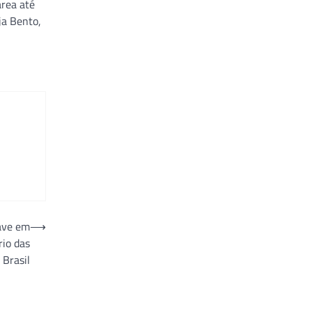
rea até
ja Bento,
ave em
⟶
rio das
 Brasil