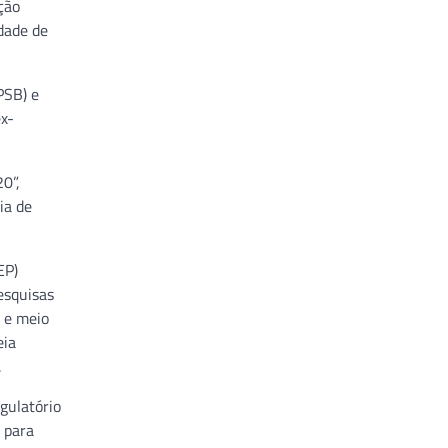
ção
idade de
PSB) e
ex-
0”,
ia de
EP)
esquisas
s e meio
eia
.
gulatório
 para