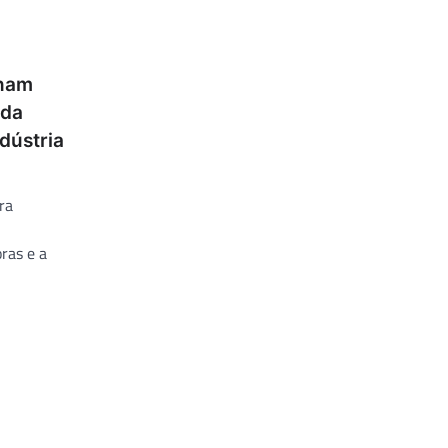
inam
 da
dústria
ra
ras e a