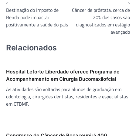
Navegação
⟵
⟶
Destinação do Imposto de
Câncer de próstata: cerca de
de
Renda pode impactar
20% dos casos são
Post
positivamente a saúde do país
diagnosticados em estágio
avançado
Relacionados
Hospital Leforte Liberdade oferece Programa de
Acompanhamento em Cirurgia Bucomaxilofcial
As atividades são voltadas para alunos de graduação em
odontologia, cirurgiões dentistas, residentes e especialistas
em CTBMF.
Congresso de Câncer de Boca reunirá 400