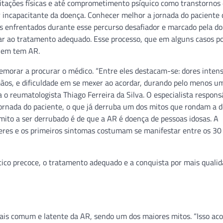
mitações físicas e até comprometimento psíquico como transtornos
r incapacitante da doença. Conhecer melhor a jornada do paciente
s enfrentados durante esse percurso desafiador e marcado pela do
gar ao tratamento adequado. Esse processo, que em alguns casos p
quem tem AR.
emorar a procurar o médico. “Entre eles destacam-se: dores intens
ãos, e dificuldade em se mexer ao acordar, durando pelo menos u
reumatologista Thiago Ferreira da Silva. O especialista respons
ornada do paciente, o que já derruba um dos mitos que rondam a 
mito a ser derrubado é de que a AR é doença de pessoas idosas. A
eres e os primeiros sintomas costumam se manifestar entre os 30
tico precoce, o tratamento adequado e a conquista por mais quali
ais comum e latente da AR, sendo um dos maiores mitos. “Isso ac