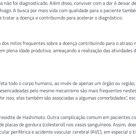
não foi diagnosticado. Além disso, conviver com a dor é deixar d
 Thiago. A busca por mais vida com qualidade para o paciente tamb
tratar a doença e contribuindo para acelerar o diagnóstico.
 dos mitos frequentes sobre a doença contribuindo para o atraso 
m plena idade produtiva, ameaçando a realização das atividades di
afeta todo o corpo humano, ao invés de apenas um órgão ou região,
 desencadeadas pelo mesmo mecanismo são mais frequentes neste
 isso, elas também são associadas a algumas comorbidades”, esc
 tireoidite de Hashimoto. Outra complicação comum em pacientes co
e placas de gordura (colesterol) nos vasos sanguíneos. Assim, do
ular periférica e acidente vascular cerebral (AVC), em especial o t