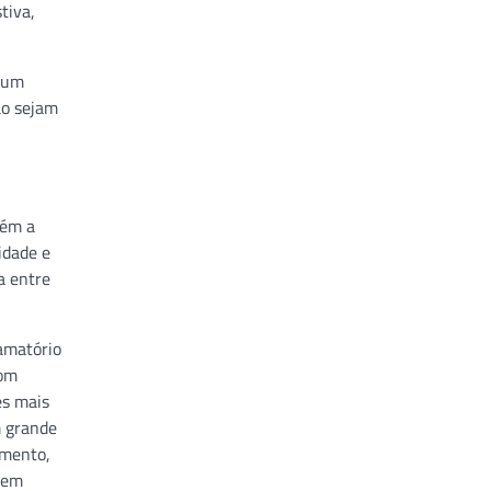
tiva,
e um
ão sejam
bém a
idade e
a entre
lamatório
com
es mais
m grande
amento,
erem