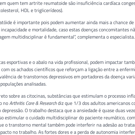
em quem tem artrite reumatoide são insuficiência cardíaca conges
olesterol, HDL e triglicerídeos).
matóide é importante pois podem aumentar ainda mais a chance d
incapacidade e mortalidade, caso estas doenças concomitantes n
agem multidisciplinar é fundamental”, complementa o especialista.
icas esportivas e o abalo na vida profissional, podem impactar tam
com os achados científicos que reforçam a ligação entre a enferm
valência de transtornos depressivos em portadores da doença vari
 populações analisadas.
eto sobre as citocinas, substâncias que estimulam o processo inf
do no
Arthritis Care & Research
diz que 1/3 dos adultos americanos 
ou depressão. O trabalho destaca que a ansiedade é quase duas vez
sso estimular o cuidado multidisciplinar do paciente reumático, co
que o transtorno mental também pode interferir na adesão ao trat
pacto no trabalho. As fortes dores e a perda de autonomia interf