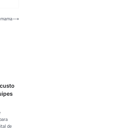
e mama
⟶
 custo
uipes
e
para
tal de