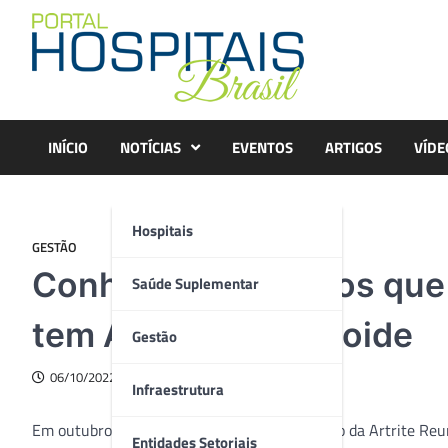
Skip
to
content
INÍCIO
NOTÍCIAS
EVENTOS
ARTIGOS
VÍDE
Hospitais
GESTÃO
Conheça cinco mitos que
Saúde Suplementar
tem Artrite Reumatoide
Gestão
06/10/2022
Infraestrutura
Em outubro, o dia 12 marca a Conscientização da Artrite Reu
Entidades Setoriais