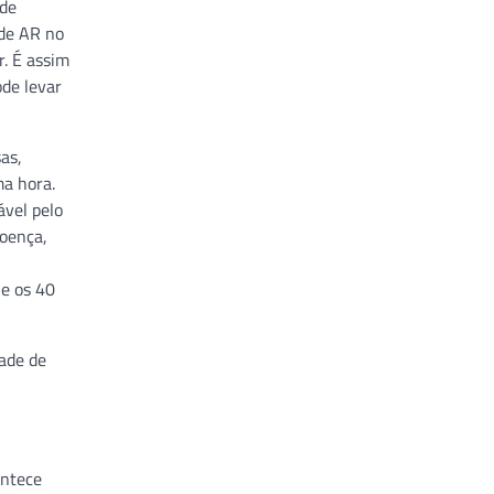
 de
 de AR no
r. É assim
ode levar
as,
ma hora.
ável pelo
doença,
 e os 40
dade de
ontece