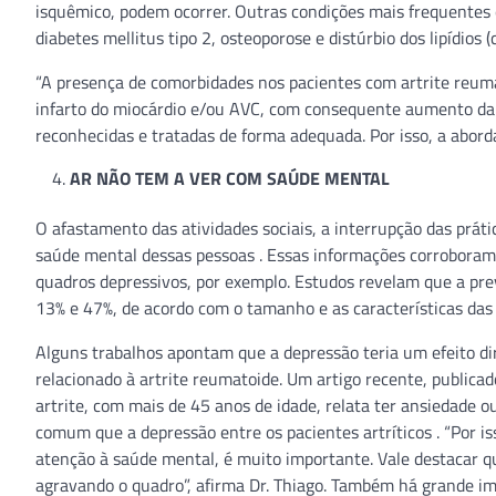
isquêmico, podem ocorrer. Outras condições mais frequentes 
diabetes mellitus tipo 2, osteoporose e distúrbio dos lipídios (c
“A presença de comorbidades nos pacientes com artrite reu
infarto do miocárdio e/ou AVC, com consequente aumento da 
reconhecidas e tratadas de forma adequada. Por isso, a abord
AR NÃO TEM A VER COM SAÚDE MENTAL
O afastamento das atividades sociais, a interrupção das prát
saúde mental dessas pessoas . Essas informações corroboram 
quadros depressivos, por exemplo. Estudos revelam que a pre
13% e 47%, de acordo com o tamanho e as características das
Alguns trabalhos apontam que a depressão teria um efeito dir
relacionado à artrite reumatoide. Um artigo recente, publica
artrite, com mais de 45 anos de idade, relata ter ansiedade 
comum que a depressão entre os pacientes artríticos . “Por i
atenção à saúde mental, é muito importante. Vale destacar 
agravando o quadro”, afirma Dr. Thiago. Também há grande im