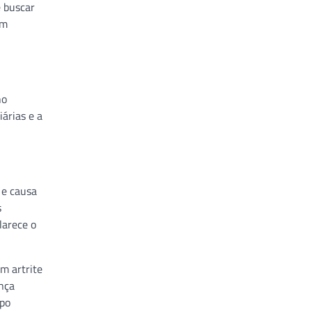
e buscar
ém
no
árias e a
 e causa
s
larece o
m artrite
ença
ipo