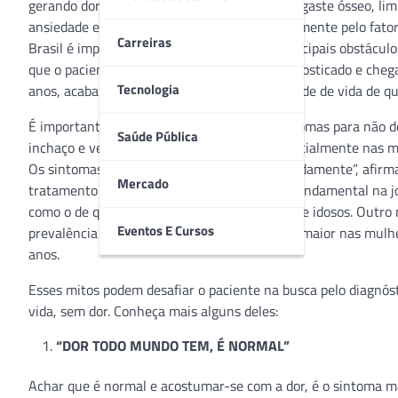
gerando dores fortes e que pode provocar desgaste ósseo, li
ansiedade e depressão, ocasionados principalmente pelo fato
Carreiras
Brasil é importante para compreender os principais obstáculo
que o paciente define a sua luta até ser diagnosticado e che
Tecnologia
anos, acaba impactando fortemente a qualidade de vida de 
É importante estar atento aos principais sintomas para não d
Saúde Pública
inchaço e vermelhidão nas articulações, especialmente nas m
Os sintomas também podem aparecer separadamente”, afirma o 
Mercado
tratamento da AR é o reumatologista, peça fundamental na j
como o de que reumatologista cuida apenas de idosos. Outro 
Eventos E Cursos
prevalência da doença é de duas a três vezes maior nas mulh
anos.
Esses mitos podem desafiar o paciente na busca pelo diagnós
vida, sem dor. Conheça mais alguns deles:
“DOR TODO MUNDO TEM, É NORMAL”
Achar que é normal e acostumar-se com a dor, é o sintoma m