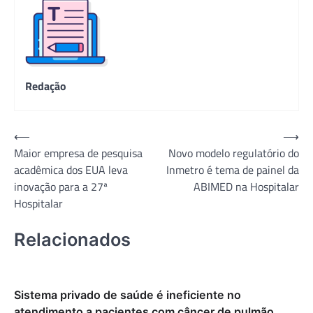
Redação
Navegação
⟵
⟶
Maior empresa de pesquisa
Novo modelo regulatório do
de
acadêmica dos EUA leva
Inmetro é tema de painel da
Post
inovação para a 27ª
ABIMED na Hospitalar
Hospitalar
Relacionados
Sistema privado de saúde é ineficiente no
atendimento a pacientes com câncer de pulmão