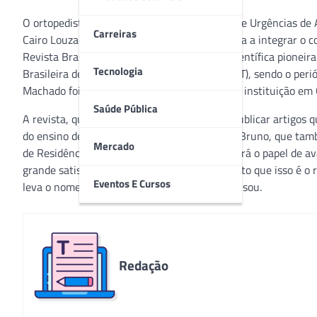
O ortopedista do Huapa – Hospital Estadual de Urgências de 
Carreiras
Cairo Louzada, Bruno Air Machado Silva, passa a integrar o c
Revista Brasileira de Ortopedia, publicação científica pionei
Tecnologia
Brasileira de Ortopedia e Traumatologia (SBOT), sendo o perió
Machado foi nomeado como representante da instituição em Go
Saúde Pública
A revista, que é bimestral, tem a missão de publicar artigos
do ensino de Ortopedia, e campos correlatos. Bruno, que ta
Mercado
de Residência Médica (Coreme) da unidade, terá o papel de aval
grande satisfação que recebi o convite. Acredito que isso é o
Eventos E Cursos
leva o nome do Huapa para fora do Estado”, frisou.
Redação