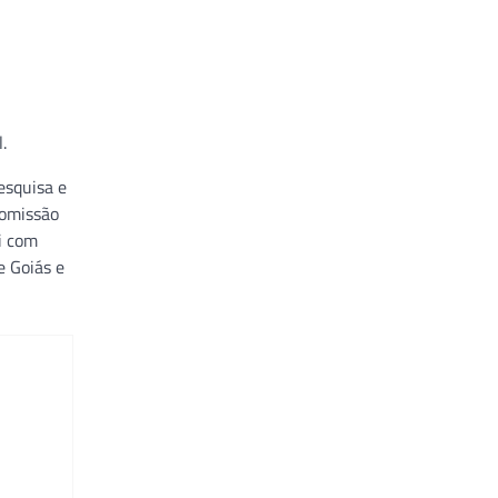
.
esquisa e
Comissão
oi com
e Goiás e