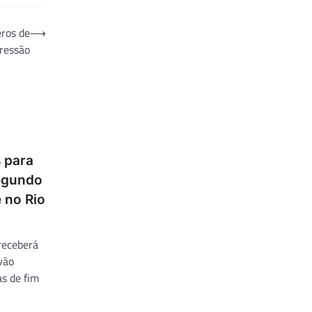
ros de
⟶
ressão
 para
egundo
 no Rio
receberá
vão
as de fim