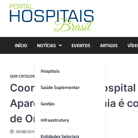
Skip
to
content
INÍCIO
NOTÍCIAS
EVENTOS
ARTIGOS
VÍDE
Hospitais
SEM CATEGORIA
Coordenador do Hospital 
Saúde Suplementar
Aparecida de Goiânia é co
Gestão
de Ortopedia
Infraestrutura
29/08/2019
Entidades Setoriais