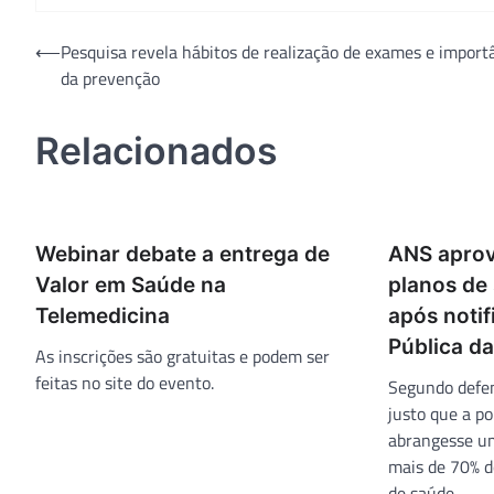
Navegação
⟵
Pesquisa revela hábitos de realização de exames e import
da prevenção
de
Post
Relacionados
Webinar debate a entrega de
ANS aprov
Valor em Saúde na
planos de
Telemedicina
após notif
Pública d
As inscrições são gratuitas e podem ser
feitas no site do evento.
Segundo defen
justo que a po
abrangesse um
mais de 70% d
de saúde.