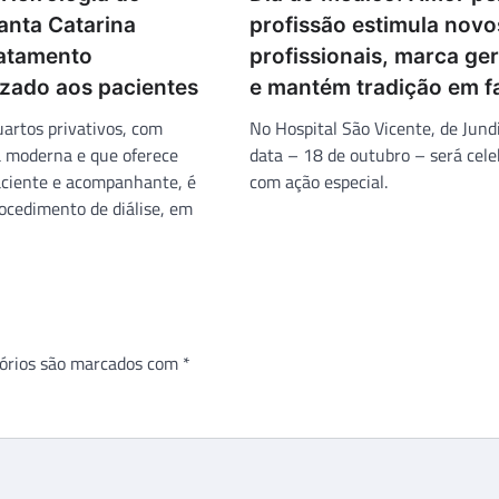
anta Catarina
profissão estimula novo
ratamento
profissionais, marca ge
izado aos pacientes
e mantém tradição em fa
uartos privativos, com
No Hospital São Vicente, de Jundi
a moderna e que oferece
data – 18 de outubro – será cel
aciente e acompanhante, é
com ação especial.
rocedimento de diálise, em
órios são marcados com
*