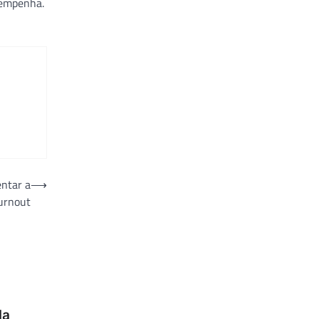
esempenha.
entar a
⟶
urnout
la