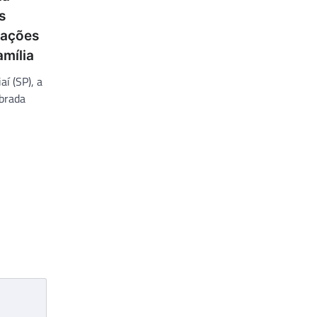
s
rações
mília
aí (SP), a
ebrada