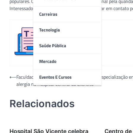
populares. O Coro destaca-se no cenário regional pela qualid
Interessados em integrar o grupo devem entrar em contato p
Carreiras
Tecnologia
Redação
Saúde Pública
Mercado
Navegação
⟵
Faculdade de Medicina de Petrópolis tem especialização e
Eventos E Cursos
alergia no Hospital Central do Exército
de
Post
Relacionados
Hospital São Vicente celebra
Centro de