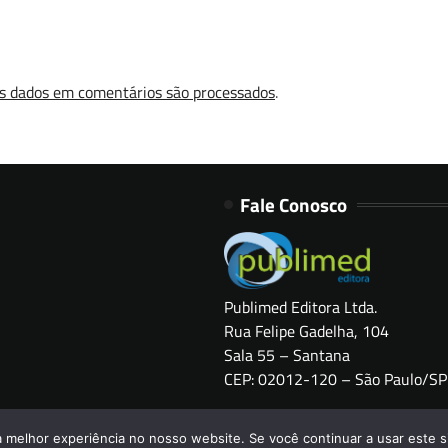
s dados em comentários são processados
.
Fale Conosco
Publimed Editora Ltda.
Rua Felipe Gadelha, 104
Sala 55 – Santana
CEP: 02012-120 – São Paulo/SP
Copyright © 2026
HOSPITAIS BRASIL
a melhor experiência no nosso website. Se você continuar a usar este s