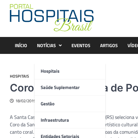
Skip
to
content
INÍCIO
NOTÍCIAS
EVENTOS
ARTIGOS
VÍDE
Hospitais
HOSPITAIS
Coro da Santa Casa de Po
Saúde Suplementar
18/02/2019
Gestão
A Santa Casa de Misericórdia de Porto Alegre (RS) seleciona v
Infraestrutura
Coro da Santa Casa desenvolve um trabalho artístico cultural,
canto coral. Composto por funcionários e pessoas da comunid
Entidades Setoriais