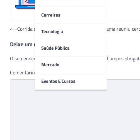
Carreiras
Navegação
⟵
Corrida e caminhada contra o câncer de mama reuniu cerc
Tecnologia
de
Deixe um comentário
Post
Saúde Pública
O seu endereço de e-mail não será publicado.
Campos obrigat
Mercado
Comentário
*
Eventos E Cursos