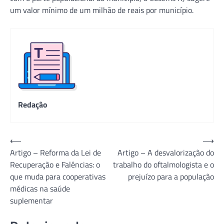
um valor mínimo de um milhão de reais por município.
Redação
Navegação
⟵
⟶
Artigo – Reforma da Lei de
Artigo – A desvalorização do
de
Recuperação e Falências: o
trabalho do oftalmologista e o
Post
que muda para cooperativas
prejuízo para a população
médicas na saúde
suplementar